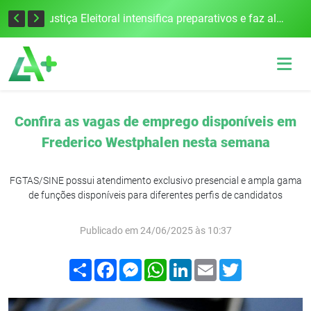
Cobrança do estacionamento rotativo começará em 10 dias em Frederico Westphalen
Justiça Eleitoral intensifica preparativos e faz alertas para as Eleições 2026 na 94ª Zona Eleitoral
Confira as vagas de emprego disponíveis em
Frederico Westphalen nesta semana
FGTAS/SINE possui atendimento exclusivo presencial e ampla gama
de funções disponíveis para diferentes perfis de candidatos
Publicado em 24/06/2025 às 10:37
Compartilhar
Facebook
Messenger
WhatsApp
LinkedIn
Email
Twitter