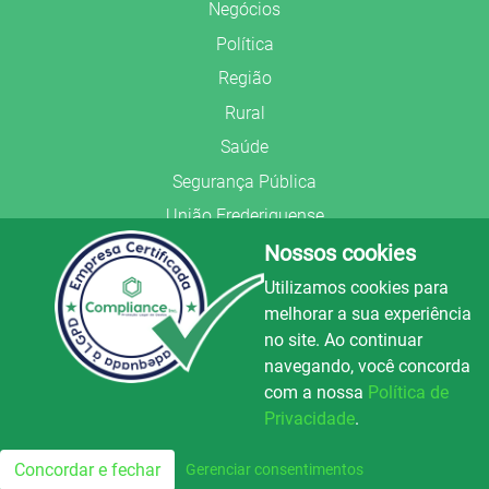
Negócios
Política
Região
Rural
Saúde
Segurança Pública
União Frederiquense
Nossos cookies
Utilizamos cookies para
melhorar a sua experiência
no site. Ao continuar
© Copyright 2022.
LA+
.
navegando, você concorda
Todos os direitos reservados.
com a nossa
Política de
Preparado no
Privacidade
.
Luz e Alegria FM
100.3
Concordar e fechar
Gerenciar consentimentos
FM