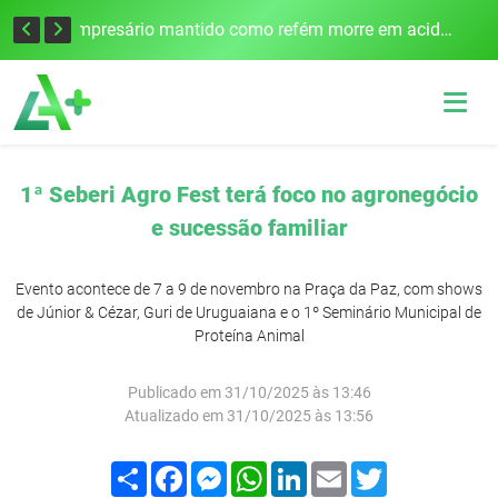
Edital para construção de ponte entre Itapiranga e Barra do Guarita deve ser lançado no segundo semestre
Empresário mantido como refém morre em acidente após assalto em Cerro Largo
1ª Seberi Agro Fest terá foco no agronegócio
e sucessão familiar
Evento acontece de 7 a 9 de novembro na Praça da Paz, com shows
de Júnior & Cézar, Guri de Uruguaiana e o 1º Seminário Municipal de
Proteína Animal
Publicado em 31/10/2025 às 13:46
Atualizado em 31/10/2025 às 13:56
Compartilhar
Facebook
Messenger
WhatsApp
LinkedIn
Email
Twitter