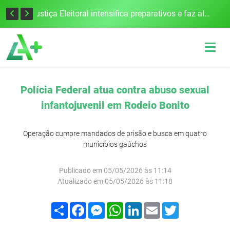
Cobrança do estacionamento rotativo começará em 10 dias em Frederico Westphalen
Justiça Eleitoral intensifica preparativos e faz alertas para as Eleições 2026 na 94ª Zona Eleitoral
Polícia Federal atua contra abuso sexual
infantojuvenil em Rodeio Bonito
Operação cumpre mandados de prisão e busca em quatro
municípios gaúchos
Publicado em 05/05/2026 às 11:14
Atualizado em 05/05/2026 às 11:18
Compartilhar
Facebook
Messenger
WhatsApp
LinkedIn
Email
Twitter