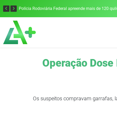
Tecnologia inovadora desenvolvida na UFSM/FW utiliza drones e IA para monitorar a qualidade da água
Operação Dose 
Os suspeitos compravam garrafas, l