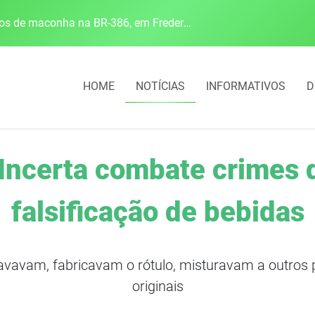
Polícia Rodoviária Federal apreende mais de 120 quilos de maconha na BR-386, em Frederico Westphalen
HOME
NOTÍCIAS
INFORMATIVOS
D
Incerta combate crimes d
falsificação de bebidas
avavam, fabricavam o rótulo, misturavam a outros
originais