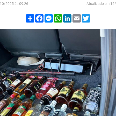
10/2025 às 09:26
Atualizado em 16
Compartilhar
Facebook
Messenger
WhatsApp
LinkedIn
Email
Twitter