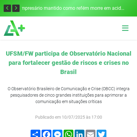
Edital para construção de ponte entre Itapiranga e Barra do Guarita deve ser lançado no segundo semestre
Empresário mantido como refém morre em acidente após assalto em Cerro Largo
UFSM/FW participa de Observatório Nacional
para fortalecer gestão de riscos e crises no
Brasil
O Observatório Brasileiro de Comunicação e Crise (OBCC) integra
pesquisadores de cinco grandes instituições para aprimorar a
comunicação em situações críticas
Publicado em 10/07/2025 às 17:00
Compartilhar
Facebook
Messenger
WhatsApp
LinkedIn
Email
Twitter