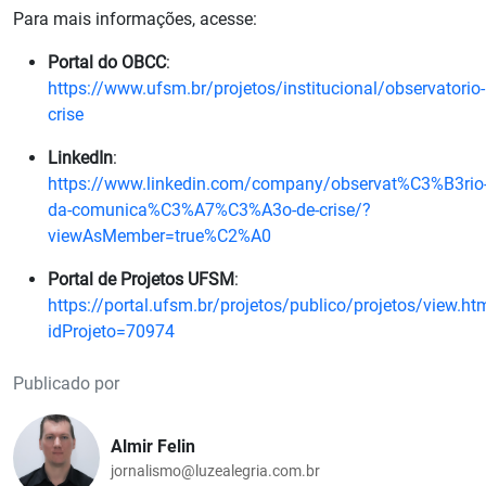
Para mais informações, acesse:
Portal do OBCC
:
https://www.ufsm.br/projetos/institucional/observatorio-
crise
LinkedIn
:
https://www.linkedin.com/company/observat%C3%B3rio
da-comunica%C3%A7%C3%A3o-de-crise/?
viewAsMember=true%C2%A0
Portal de Projetos UFSM
:
https://portal.ufsm.br/projetos/publico/projetos/view.ht
idProjeto=70974
Publicado por
Almir Felin
jornalismo@luzealegria.com.br