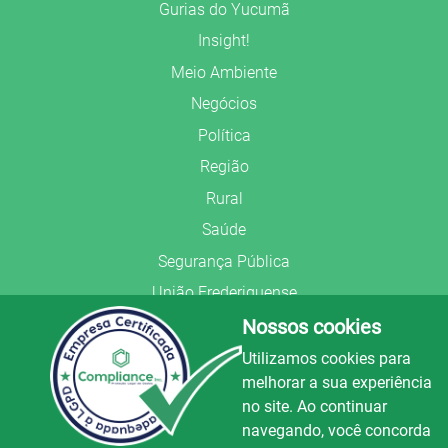
Gurias do Yucumã
Insight!
Meio Ambiente
Negócios
Política
Região
Rural
Saúde
Segurança Pública
União Frederiquense
Nossos cookies
Utilizamos cookies para
melhorar a sua experiência
no site. Ao continuar
© Copyright 2022.
LA+
.
navegando, você concorda
Todos os direitos reservados.