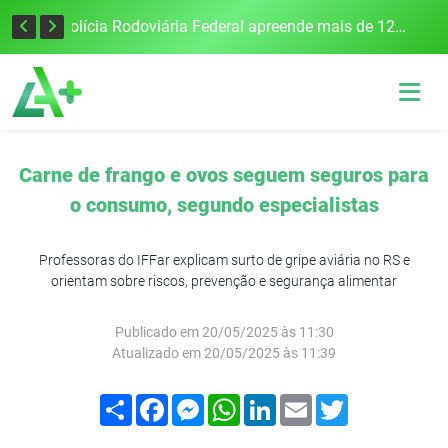
Tecnologia inovadora desenvolvida na UFSM/FW utiliza drones e IA para monitorar a qualidade da água
Polícia Rodoviária Federal apreende mais de 120 quilos de maconha na BR-386, em Frederico Westphalen
Carne de frango e ovos seguem seguros para
o consumo, segundo especialistas
Professoras do IFFar explicam surto de gripe aviária no RS e
orientam sobre riscos, prevenção e segurança alimentar
Publicado em 20/05/2025 às 11:30
Atualizado em 20/05/2025 às 11:39
Compartilhar
Facebook
Messenger
WhatsApp
LinkedIn
Email
Twitter