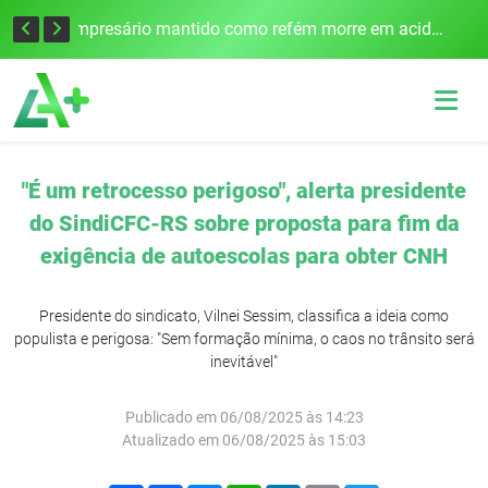
Edital para construção de ponte entre Itapiranga e Barra do Guarita deve ser lançado no segundo semestre
Empresário mantido como refém morre em acidente após assalto em Cerro Largo
"É um retrocesso perigoso", alerta presidente
do SindiCFC-RS sobre proposta para fim da
exigência de autoescolas para obter CNH
Presidente do sindicato, Vilnei Sessim, classifica a ideia como
populista e perigosa: "Sem formação mínima, o caos no trânsito será
inevitável"
Publicado em 06/08/2025 às 14:23
Atualizado em 06/08/2025 às 15:03