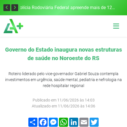
Tecnologia inovadora desenvolvida na UFSM/FW utiliza drones e IA para monitorar a qualidade da água
Polícia Rodoviária Federal apreende mais de 120 quilos de maconha na BR-386, em Frederico Westphalen
Governo do Estado inaugura novas estruturas
de saúde no Noroeste do RS
Roteiro liderado pelo vice-governador Gabriel Souza contempla
investimentos em urgência, saúde mental, pediatria e nefrologia na
rede hospitalar regional
Publicado em 11/06/2026 às 14:03
Atualizado em 11/06/2026 às 14:06
Compartilhar
Facebook
Messenger
WhatsApp
LinkedIn
Email
Twitter