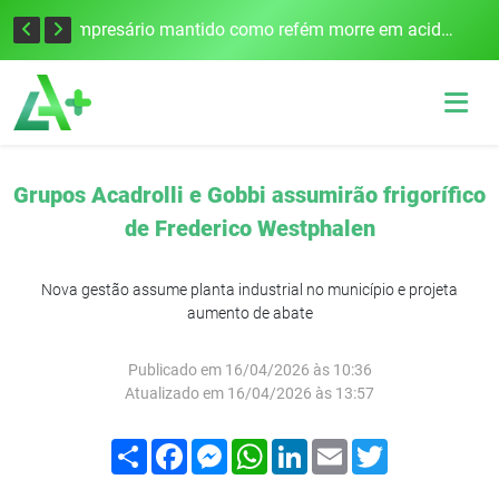
Edital para construção de ponte entre Itapiranga e Barra do Guarita deve ser lançado no segundo semestre
Empresário mantido como refém morre em acidente após assalto em Cerro Largo
Grupos Acadrolli e Gobbi assumirão frigorífico
de Frederico Westphalen
Nova gestão assume planta industrial no município e projeta
aumento de abate
Publicado em 16/04/2026 às 10:36
Atualizado em 16/04/2026 às 13:57
Compartilhar
Facebook
Messenger
WhatsApp
LinkedIn
Email
Twitter