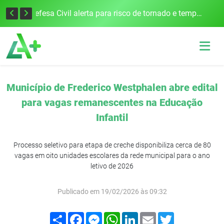
Justiça Eleitoral intensifica preparativos e faz alertas para as Eleições 2026 na 94ª Zona Eleitoral
Defesa Civil alerta para risco de tornado e tempestades severas no RS entre esta quinta e sexta-feira
Município de Frederico Westphalen abre edital
para vagas remanescentes na Educação
Infantil
Processo seletivo para etapa de creche disponibiliza cerca de 80
vagas em oito unidades escolares da rede municipal para o ano
letivo de 2026
Publicado em 19/02/2026 às 09:32
Compartilhar
Facebook
Messenger
WhatsApp
LinkedIn
Email
Twitter