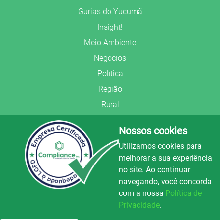
Gurias do Yucumã
Insight!
Meio Ambiente
Negócios
Política
Região
Rural
Saúde
Nossos cookies
Segurança Pública
Utilizamos cookies para
União Frederiquense
melhorar a sua experiência
no site. Ao continuar
navegando, você concorda
com a nossa
Política de
Privacidade
.
© Copyright 2022.
LA+
.
Luz e Alegria FM