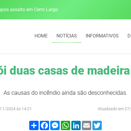
pós assalto em Cerro Largo
Cobrança do estacio
HOME
NOTÍCIAS
INFORMATIVOS
D
ói duas casas de madeir
As causas do incêndio ainda são desconhecidas.
11/2024 às 14:21
Atualizado em 27
Compartilhar
Facebook
Messenger
WhatsApp
LinkedIn
Email
Twitter