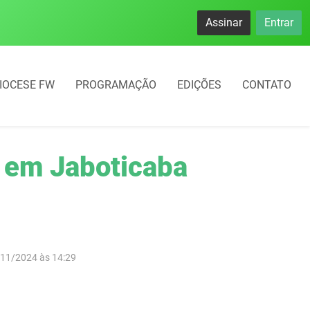
namento rotativo começará em 10 dias em Frederico Westphal
Assinar
Entrar
IOCESE FW
PROGRAMAÇÃO
EDIÇÕES
CONTATO
a em Jaboticaba
/11/2024 às 14:29