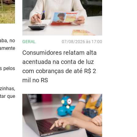
aba, no
GERAL
07/08/2026 às 17:00
damente
Consumidores relatam alta
acentuada na conta de luz
s pelos
com cobranças de até R$ 2
mil no RS
zinhas,
tar que