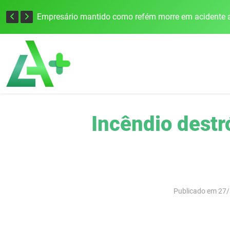
Edital para construção de ponte entre Itapiranga e Barra do Guarita deve ser lançado no segundo semestre
Empresário mantido como refém morre em acidente a
Incêndio destr
Publicado em 27/