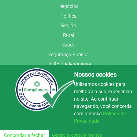
Negócios
Política
Região
Rural
Saúde
Segurança Pública
União Frederiquense
Nossos cookies
Utilizamos cookies para
melhorar a sua experiência
no site. Ao continuar
© Copyright 2022.
LA+
.
navegando, você concorda
Todos os direitos reservados.
com a nossa
Política de
Preparado no
Privacidade
.
Luz e Alegria FM
100.3
Concordar e fechar
Gerenciar consentimentos
FM