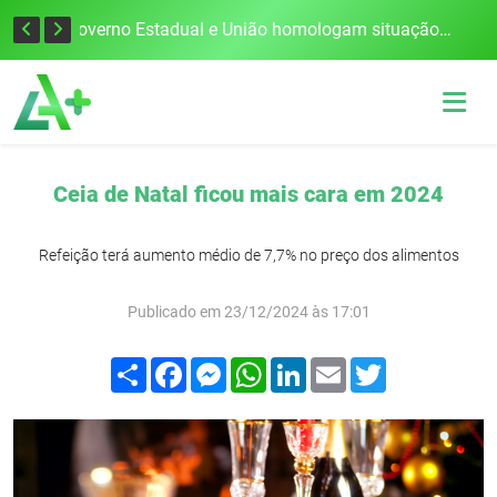
Defesa Civil alerta para risco de tornado e tempestades severas no RS entre esta quinta e sexta-feira
Governo Estadual e União homologam situação de emergência em Frederico Westphalen após vendaval
Ceia de Natal ficou mais cara em 2024
Refeição terá aumento médio de 7,7% no preço dos alimentos
Publicado em 23/12/2024 às 17:01
Compartilhar
Facebook
Messenger
WhatsApp
LinkedIn
Email
Twitter