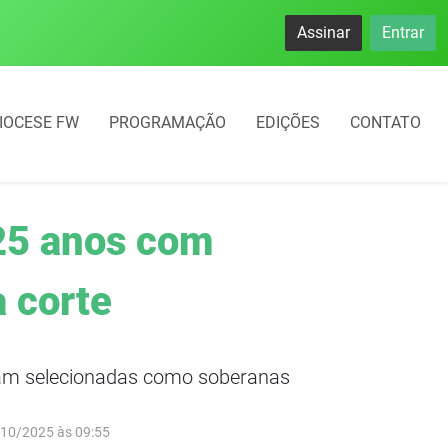
namento rotativo começará em 10 dias em Frederico Westphal
Assinar
Entrar
IOCESE FW
PROGRAMAÇÃO
EDIÇÕES
CONTATO
25 anos com
 corte
ram selecionadas como soberanas
/10/2025 às 09:55