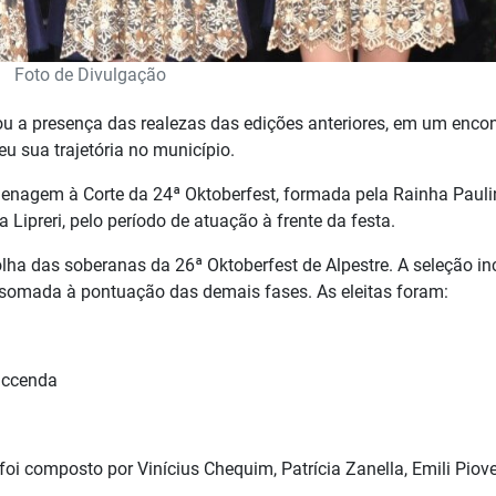
Foto de Divulgação
rou a presença das realezas das edições anteriores, em um enco
u sua trajetória no município.
enagem à Corte da 24ª Oktoberfest, formada pela Rainha Pauli
 Lipreri, pelo período de atuação à frente da festa.
ha das soberanas da 26ª Oktoberfest de Alpestre. A seleção in
i somada à pontuação das demais fases. As eleitas foram:
accenda
foi composto por Vinícius Chequim, Patrícia Zanella, Emili Piov