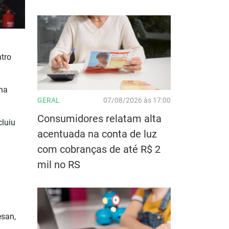
ntro
na
GERAL
07/08/2026 às 17:00
Consumidores relatam alta
cluiu
acentuada na conta de luz
com cobranças de até R$ 2
mil no RS
esan,