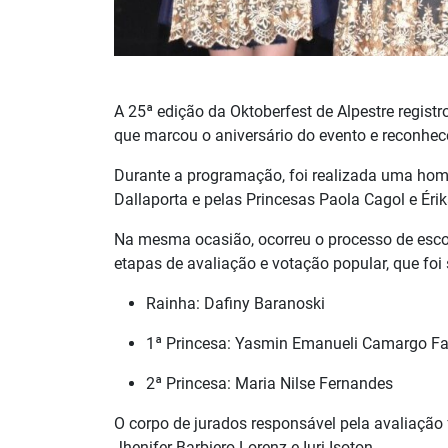
A 25ª edição da Oktoberfest de Alpestre regist
que marcou o aniversário do evento e reconhece
Durante a programação, foi realizada uma hom
Dallaporta e pelas Princesas Paola Cagol e Érika
Na mesma ocasião, ocorreu o processo de escol
etapas de avaliação e votação popular, que fo
Rainha: Dafiny Baranoski
1ª Princesa: Yasmin Emanueli Camargo F
2ª Princesa: Maria Nilse Fernandes
O corpo de jurados responsável pela avaliação 
Jhenifer Barbiero Lorenz e Iuri Isoton.