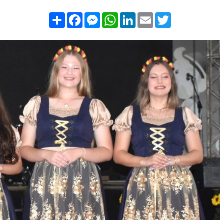
Compartilhar
Facebook
Messenger
WhatsApp
LinkedIn
Email
Twitter