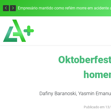
Edital para construção de ponte entre Itapiranga e Barra do Guarita deve ser lançado no segundo semestre
Empresário mantido como refém morre em acidente a
Oktoberfes
homen
Dafiny Baranoski, Yasmin Emanu
Publicado em 13/