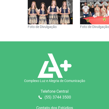
Foto de Divulgação
Foto de Divulgaçã
Complexo Luz e Alegria de Comunicação
Telefone Central
(55) 3744 3500
Contato dos Estúdios