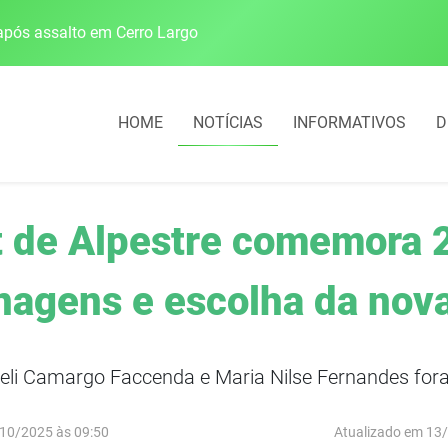
pós assalto em Cerro Largo
Cobrança do estacio
HOME
NOTÍCIAS
INFORMATIVOS
D
t de Alpestre comemora 
agens e escolha da nova
eli Camargo Faccenda e Maria Nilse Fernandes fo
10/2025 às 09:50
Atualizado em 13