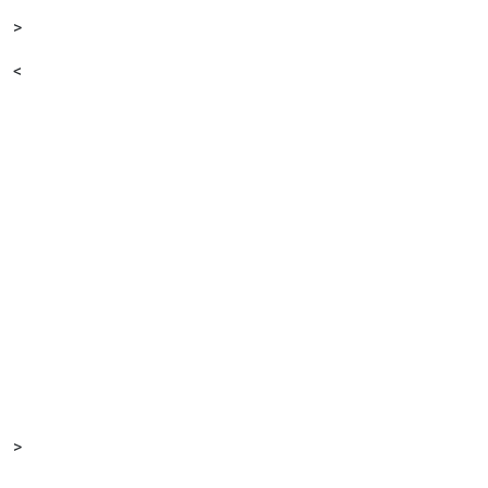
>
<
>