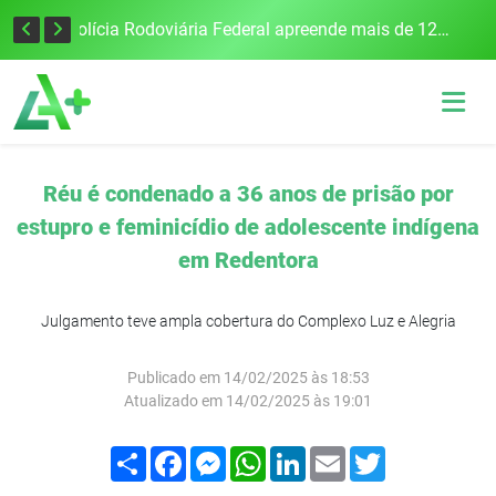
Tecnologia inovadora desenvolvida na UFSM/FW utiliza drones e IA para monitorar a qualidade da água
Polícia Rodoviária Federal apreende mais de 120 quilos de maconha na BR-386, em Frederico Westphalen
Réu é condenado a 36 anos de prisão por
estupro e feminicídio de adolescente indígena
em Redentora
Julgamento teve ampla cobertura do Complexo Luz e Alegria
Publicado em 14/02/2025 às 18:53
Atualizado em 14/02/2025 às 19:01
Compartilhar
Facebook
Messenger
WhatsApp
LinkedIn
Email
Twitter