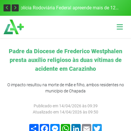
Tecnologia inovadora desenvolvida na UFSM/FW utiliza drones e IA para monitorar a qualidade da água
Polícia Rodoviária Federal apreende mais de 120 quilos de maconha na BR-386, em Frederico Westphalen
Padre da Diocese de Frederico Westphalen
presta auxílio religioso às duas vítimas de
acidente em Carazinho
O impacto resultou na morte de mãe e filho, ambos residentes no
município de Chapada
Publicado em 14/04/2026 às 09:39
Atualizado em 14/04/2026 às 09:50
Compartilhar
Facebook
Messenger
WhatsApp
LinkedIn
Email
Twitter