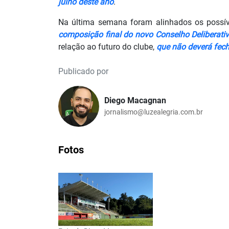
julho deste ano
.
Na última semana foram alinhados os possí
composição final do novo Conselho Deliberati
relação ao futuro do clube,
que não deverá fec
Publicado por
Diego Macagnan
jornalismo@luzealegria.com.br
Fotos