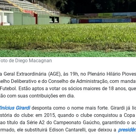
Foto de Diego Macagnan
 Geral Extraordinária (AGE), às 19h, no Plenário Hilário Piove
selho Deliberativo e do Conselho de Administração, com manda
Futebol. Estão aptos a votar os sócios maiores de 18 anos, qu
tão com suas contribuições em dia.
inícius Girardi
desponta como o nome mais forte. Girardi já li
tória do clube: em 2015, quando o clube conquistou a Copa
o título da Série A2 do Campeonato Gaúcho, garantindo o a
irmado, ele substituirá Edison Cantarelli, que deixou a
presidê