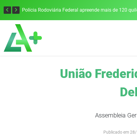
Tecnologia inovadora desenvolvida na UFSM/FW utiliza drones e IA para monitorar a qualidade da água
União Frederi
Del
Assembleia Ger
Publicado em 28/