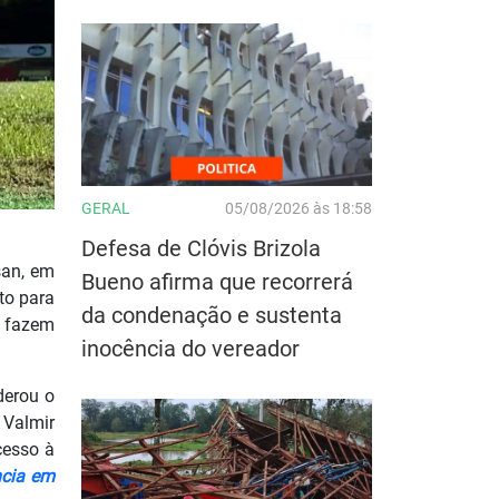
GERAL
05/08/2026 às 18:58
Defesa de Clóvis Brizola
san, em
Bueno afirma que recorrerá
to para
da condenação e sustenta
e fazem
inocência do vereador
derou o
 Valmir
cesso à
ncia em