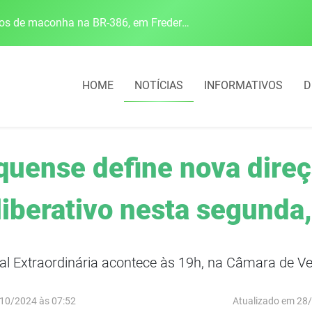
Polícia Rodoviária Federal apreende mais de 120 quilos de maconha na BR-386, em Frederico Westphalen
HOME
NOTÍCIAS
INFORMATIVOS
D
quense define nova dire
iberativo nesta segunda,
al Extraordinária acontece às 19h, na Câmara de V
10/2024 às 07:52
Atualizado em 28