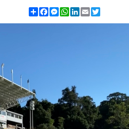
Compartilhar
Facebook
Messenger
WhatsApp
LinkedIn
Email
Twitter