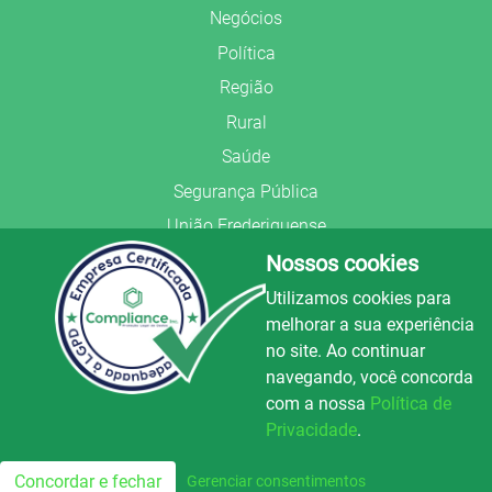
Negócios
Política
Região
Rural
Saúde
Segurança Pública
União Frederiquense
Nossos cookies
Utilizamos cookies para
melhorar a sua experiência
no site. Ao continuar
© Copyright 2022.
LA+
.
navegando, você concorda
Todos os direitos reservados.
com a nossa
Política de
Preparado no
Privacidade
.
Luz e Alegria FM
100.3
Concordar e fechar
Gerenciar consentimentos
FM