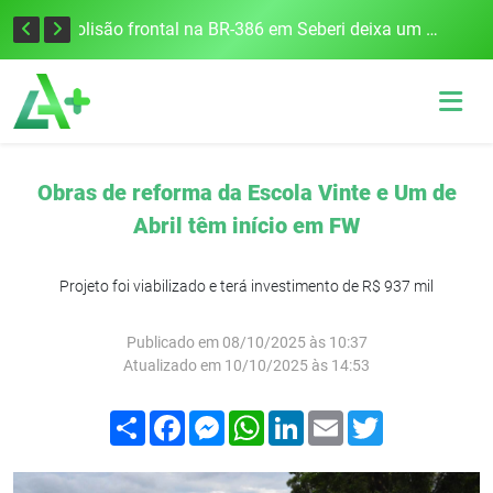
União Frederiquense vence o Gramadense fora de casa e assume a terceira posição na Divisão de Acesso
Colisão frontal na BR-386 em Seberi deixa um morto e quatro feridos
Obras de reforma da Escola Vinte e Um de
Abril têm início em FW
Projeto foi viabilizado e terá investimento de R$ 937 mil
Publicado em 08/10/2025 às 10:37
Atualizado em 10/10/2025 às 14:53
Compartilhar
Facebook
Messenger
WhatsApp
LinkedIn
Email
Twitter