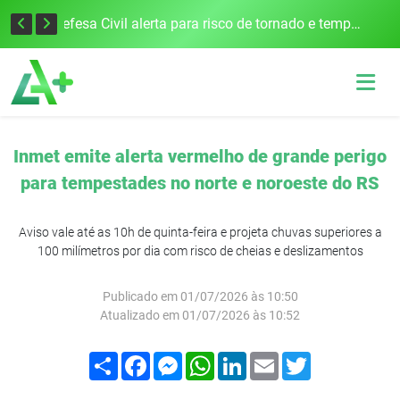
Justiça Eleitoral intensifica preparativos e faz alertas para as Eleições 2026 na 94ª Zona Eleitoral
Defesa Civil alerta para risco de tornado e tempestades severas no RS entre esta quinta e sexta-feira
Inmet emite alerta vermelho de grande perigo
para tempestades no norte e noroeste do RS
Aviso vale até as 10h de quinta-feira e projeta chuvas superiores a
100 milímetros por dia com risco de cheias e deslizamentos
Publicado em 01/07/2026 às 10:50
Atualizado em 01/07/2026 às 10:52
Compartilhar
Facebook
Messenger
WhatsApp
LinkedIn
Email
Twitter