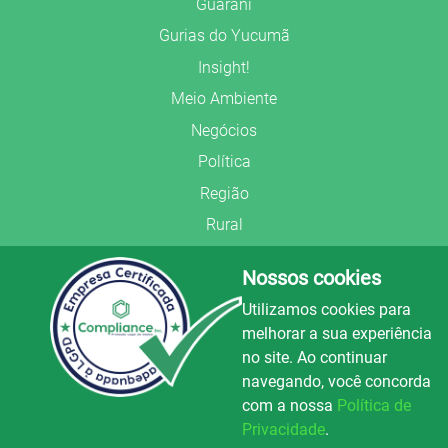
Guarani
Gurias do Yucumã
Insight!
Meio Ambiente
Negócios
Política
Região
Rural
Saúde
Nossos cookies
Segurança Pública
Utilizamos cookies para
União Frederiquense
melhorar a sua experiência
no site. Ao continuar
navegando, você concorda
com a nossa
Política de
Privacidade
.
© Copyright 2022.
LA+
.