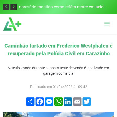
Edital para construção de ponte entre Itapiranga e Barra do Guarita deve ser lançado no segundo semestre
Empresário mantido como refém morre em acidente após assalto em Cerro Largo
Caminhão furtado em Frederico Westphalen é
recuperado pela Polícia Civil em Carazinho
Veículo levado durante suposto teste de venda é localizado em
garagem comercial
Publicado em 01/04/2026 às 09:42
Compartilhar
Facebook
Messenger
WhatsApp
LinkedIn
Email
Twitter