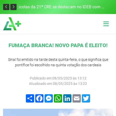
Cobrança do estacionamento rotativo começará em 10 dias em Frederico Westphalen
Escolas da 21ª CRE se destacam no IDEB com altos índices e avanços
FUMAÇA BRANCA! NOVO PAPA É ELEITO!
Sinal foi emitido na tarde desta quinta-feira, o que significa que
pontífice foi escolhido na quinta votação dos cardeais
Publicado em 08/05/2025 às 13:12
Atualizado em 08/05/2025 às 13:22
Compartilhar
Facebook
Messenger
WhatsApp
LinkedIn
Email
Twitter