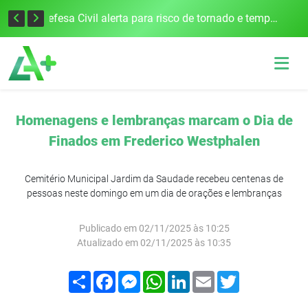
Justiça Eleitoral intensifica preparativos e faz alertas para as Eleições 2026 na 94ª Zona Eleitoral
Defesa Civil alerta para risco de tornado e tempestades severas no RS entre esta quinta e sexta-feira
Homenagens e lembranças marcam o Dia de
Finados em Frederico Westphalen
Cemitério Municipal Jardim da Saudade recebeu centenas de
pessoas neste domingo em um dia de orações e lembranças
Publicado em 02/11/2025 às 10:25
Atualizado em 02/11/2025 às 10:35
Compartilhar
Facebook
Messenger
WhatsApp
LinkedIn
Email
Twitter