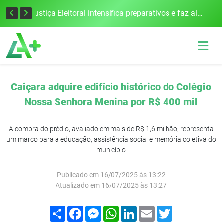
Cobrança do estacionamento rotativo começará em 10 dias em Frederico Westphalen
Justiça Eleitoral intensifica preparativos e faz alertas para as Eleições 2026 na 94ª Zona Eleitoral
Caiçara adquire edifício histórico do Colégio
Nossa Senhora Menina por R$ 400 mil
A compra do prédio, avaliado em mais de R$ 1,6 milhão, representa
um marco para a educação, assistência social e memória coletiva do
município
Publicado em 16/07/2025 às 13:22
Atualizado em 16/07/2025 às 13:27
Compartilhar
Facebook
Messenger
WhatsApp
LinkedIn
Email
Twitter