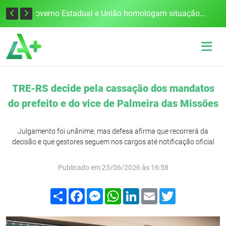
Defesa Civil alerta para risco de tornado e tempestades severas no RS entre esta quinta e sexta-feira
Governo Estadual e União homologam situação de emergência em Frederico Westphalen após vendaval
TRE-RS decide pela cassação dos mandatos
do prefeito e do vice de Palmeira das Missões
Julgamento foi unânime, mas defesa afirma que recorrerá da
decisão e que gestores seguem nos cargos até notificação oficial
Publicado em 23/06/2026 às 16:58
Compartilhar
Facebook
Messenger
WhatsApp
LinkedIn
Email
Twitter