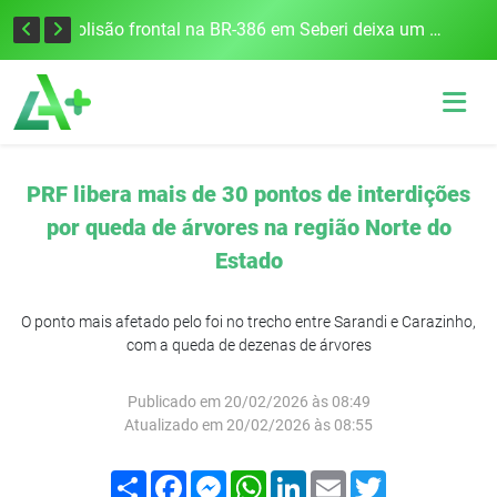
União Frederiquense vence o Gramadense fora de casa e assume a terceira posição na Divisão de Acesso
Colisão frontal na BR-386 em Seberi deixa um morto e quatro feridos
PRF libera mais de 30 pontos de interdições
por queda de árvores na região Norte do
Estado
O ponto mais afetado pelo foi no trecho entre Sarandi e Carazinho,
com a queda de dezenas de árvores
Publicado em 20/02/2026 às 08:49
Atualizado em 20/02/2026 às 08:55
Compartilhar
Facebook
Messenger
WhatsApp
LinkedIn
Email
Twitter