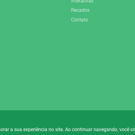
Interativas
Recados
Contato
vados.
orar a sua experiência no site. Ao continuar navegando, você 
io Fortaleza
Rádio Ametista
Rá
88.5
101.7