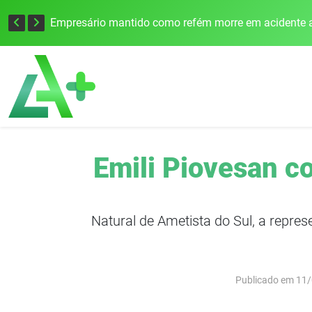
Edital para construção de ponte entre Itapiranga e Barra do Guarita deve ser lançado no segundo semestre
Empresário mantido como refém morre em acidente a
Emili Piovesan co
Natural de Ametista do Sul, a repre
Publicado em 11/