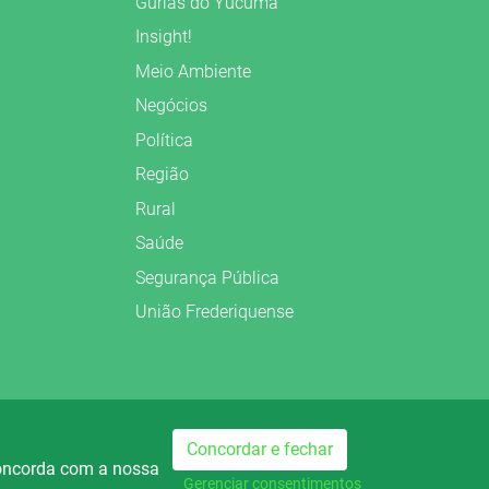
Gurias do Yucumã
Insight!
Meio Ambiente
Negócios
Política
Região
Rural
Saúde
Segurança Pública
União Frederiquense
Concordar e fechar
Preparado no
concorda com a nossa
dio Palmeira FM
Rádio Palmeira AM
740
Gerenciar consentimentos