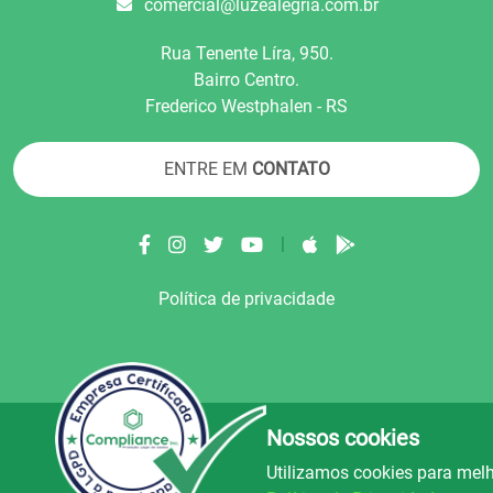
comercial@luzealegria.com.br
Rua Tenente Líra, 950.
Bairro Centro.
Frederico Westphalen - RS
ENTRE EM
CONTATO
|
Política de privacidade
Nossos cookies
© Copyright 2022.
LA+
.
Todos os direitos reser
Utilizamos cookies para melh
uz e Alegria FM
Rádio Avenida
Rád
106.5
89.9