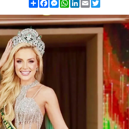
Compartilhar
Facebook
Messenger
WhatsApp
LinkedIn
Email
Twitter