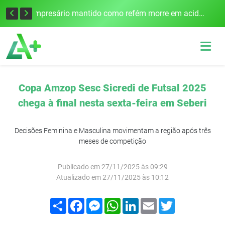
Edital para construção de ponte entre Itapiranga e Barra do Guarita deve ser lançado no segundo semestre
Empresário mantido como refém morre em acidente após assalto em Cerro Largo
Copa Amzop Sesc Sicredi de Futsal 2025
chega à final nesta sexta-feira em Seberi
Decisões Feminina e Masculina movimentam a região após três
meses de competição
Publicado em 27/11/2025 às 09:29
Atualizado em 27/11/2025 às 10:12
Compartilhar
Facebook
Messenger
WhatsApp
LinkedIn
Email
Twitter