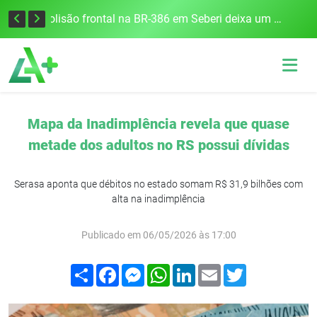
União Frederiquense vence o Gramadense fora de casa e assume a terceira posição na Divisão de Acesso
Colisão frontal na BR-386 em Seberi deixa um morto e quatro feridos
Mapa da Inadimplência revela que quase
metade dos adultos no RS possui dívidas
Serasa aponta que débitos no estado somam R$ 31,9 bilhões com
alta na inadimplência
Publicado em 06/05/2026 às 17:00
Compartilhar
Facebook
Messenger
WhatsApp
LinkedIn
Email
Twitter