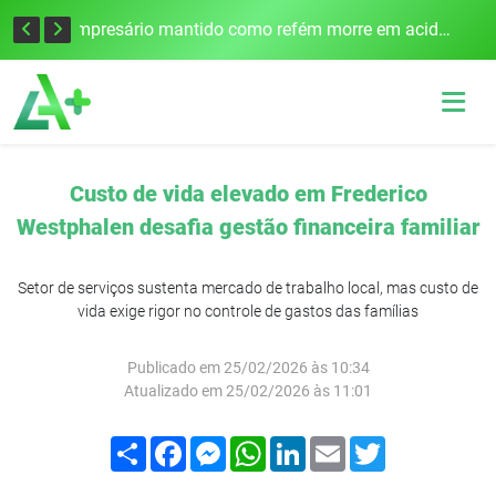
Edital para construção de ponte entre Itapiranga e Barra do Guarita deve ser lançado no segundo semestre
Empresário mantido como refém morre em acidente após assalto em Cerro Largo
Custo de vida elevado em Frederico
Westphalen desafia gestão financeira familiar
Setor de serviços sustenta mercado de trabalho local, mas custo de
vida exige rigor no controle de gastos das famílias
Publicado em 25/02/2026 às 10:34
Atualizado em 25/02/2026 às 11:01
Compartilhar
Facebook
Messenger
WhatsApp
LinkedIn
Email
Twitter