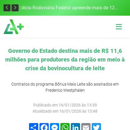
Tecnologia inovadora desenvolvida na UFSM/FW utiliza drones e IA para monitorar a qualidade da água
Polícia Rodoviária Federal apreende mais de 120 quilos de maconha na BR-386, em Frederico Westphalen
Governo do Estado destina mais de R$ 11,6
milhões para produtores da região em meio à
crise da bovinocultura de leite
Contratos do programa Bônus Mais Leite são assinados em
Frederico Westphalen
Publicado em 16/01/2026 às 13:39
Atualizado em 16/01/2026 às 13:48
Compartilhar
Facebook
Messenger
WhatsApp
LinkedIn
Email
Twitter