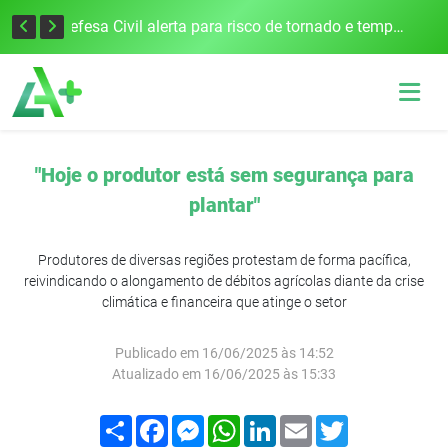
Justiça Eleitoral intensifica preparativos e faz alertas para as Eleições 2026 na 94ª Zona Eleitoral
Defesa Civil alerta para risco de tornado e tempestades severas no RS entre esta quinta e sexta-feira
"Hoje o produtor está sem segurança para
plantar"
Produtores de diversas regiões protestam de forma pacífica,
reivindicando o alongamento de débitos agrícolas diante da crise
climática e financeira que atinge o setor
Publicado em 16/06/2025 às 14:52
Atualizado em 16/06/2025 às 15:33
Compartilhar
Facebook
Messenger
WhatsApp
LinkedIn
Email
Twitter