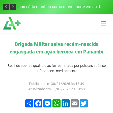
Edital para construção de ponte entre Itapiranga e Barra do Guarita deve ser lançado no segundo semestre
Empresário mantido como refém morre em acidente após assalto em Cerro Largo
Brigada Militar salva recém-nascida
engasgada em ação heróica em Panambi
Bebê de apenas quatro dias foi reanimada por policiais após se
sufocar com medicamento
Publicado em 30/01/2026 às 13:49
Atualizado em 30/01/2026 às 13:58
Compartilhar
Facebook
Messenger
WhatsApp
LinkedIn
Email
Twitter