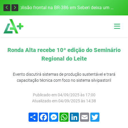
União Frederiquense vence o Gramadense fora de casa e assume a terceira posição na Divisão de Acesso
Colisão frontal na BR-386 em Seberi deixa um morto e quatro feridos
Ronda Alta recebe 10ª edição do Seminário
Regional do Leite
Evento discutirá sistemas de produção sustentável e trará
capacitação técnica com foco no sistema silvipastoril
Publicado em 04/09/2025 às 17:00
Atualizado em 04/09/2025 às 14:38
Compartilhar
Facebook
Messenger
WhatsApp
LinkedIn
Email
Twitter