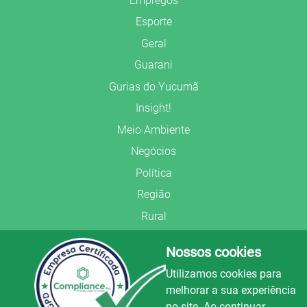
Empregos
Esporte
Geral
Guarani
Gurias do Yucumã
Insight!
Meio Ambiente
Negócios
Política
Região
Rural
Saúde
Nossos cookies
Segurança Pública
Utilizamos cookies para
União Frederiquense
melhorar a sua experiência
no site. Ao continuar