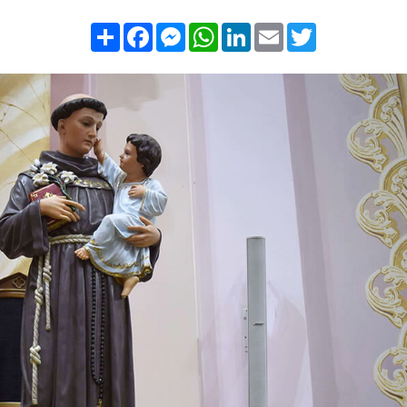
Compartilhar
Facebook
Messenger
WhatsApp
LinkedIn
Email
Twitter