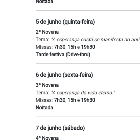
Noitada
5 de junho (quinta-feira)
2ª Novena
Tema:
“A esperança cristã se manifesta no an
Missas:
7h30
,
15h
e
19h30
Tarde festiva (Drive-thru)
6 de junho (sexta-feira)
3ª Novena
Tema:
“A esperança da vida eterna.”
Missas:
7h30
,
15h
e
19h30
Noitada
7 de junho (sábado)
4ª Novena