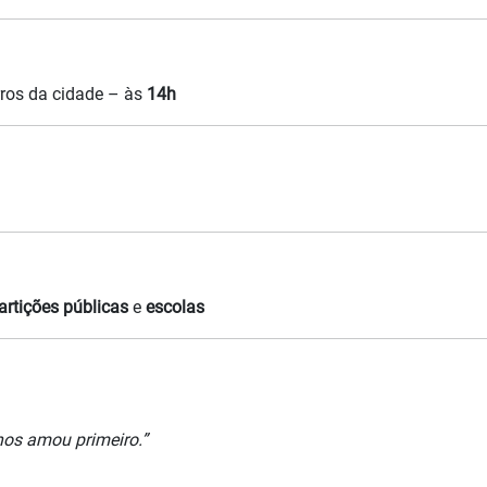
rros da cidade – às
14h
artições públicas
e
escolas
nos amou primeiro.”