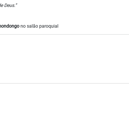
de Deus.”
ondongo
no salão paroquial