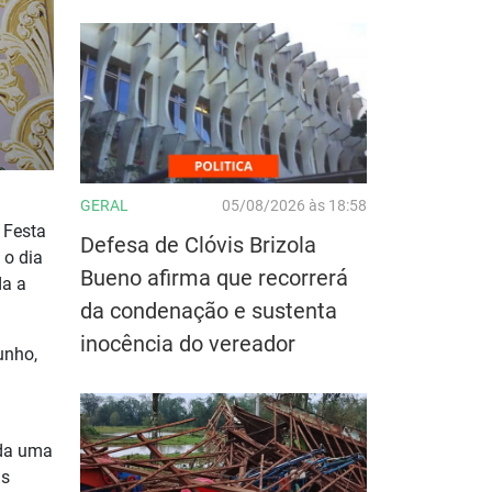
GERAL
05/08/2026 às 18:58
 Festa
Defesa de Clóvis Brizola
 o dia
Bueno afirma que recorrerá
da a
da condenação e sustenta
inocência do vereador
unho,
ada uma
as