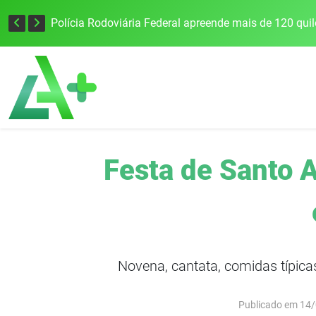
Tecnologia inovadora desenvolvida na UFSM/FW utiliza drones e IA para monitorar a qualidade da água
Festa de Santo 
Novena, cantata, comidas típic
Publicado em 14/