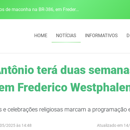
Polícia Rodoviária Federal apreende mais de 120 quilos de maconha na BR-386, em Frederico Westphalen
HOME
NOTÍCIAS
INFORMATIVOS
D
Antônio terá duas semana
em Frederico Westphale
as e celebrações religiosas marcam a programação 
05/2025 às 14:48
Atualizado em 14