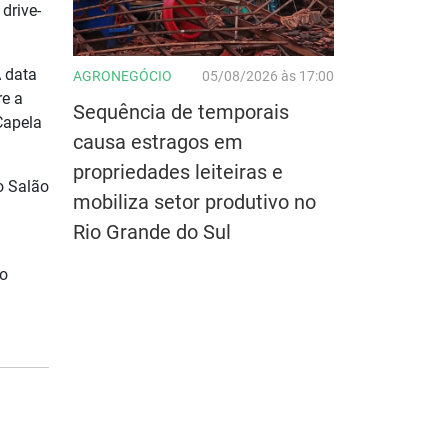
drive-
A data
AGRONEGÓCIO
05/08/2026 às 17:00
re a
Sequência de temporais
 Capela
causa estragos em
propriedades leiteiras e
o Salão
mobiliza setor produtivo no
Rio Grande do Sul
io