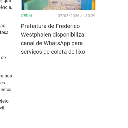
e, que
ência,
GERAL
07/08/2026 às 10:29
Prefeitura de Frederico
não
fesa
Westphalen disponibiliza
canal de WhatsApp para
serviços de coleta de lixo
 de
ra nas
ses
gência.
ojeto
vil —