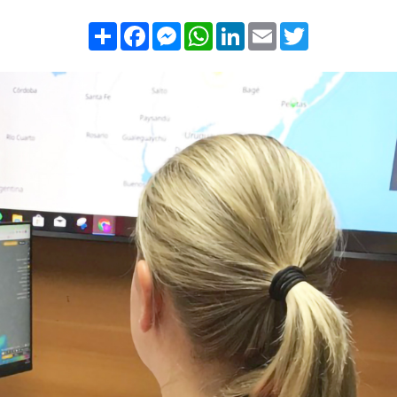
Compartilhar
Facebook
Messenger
WhatsApp
LinkedIn
Email
Twitter