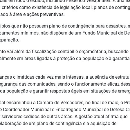
pais em todo o estado, incluindo Frederico Westphalen. A anális
ritérios como existência de legislação local, planos de conting
nado à área e ações preventivas.
icípios que não possuem plano de contingência para desastres, 
ipamentos mínimos, não dispõem de um Fundo Municipal de De
reparação.
nto vai além da fiscalização contábil e orçamentária, buscando
ialmente em áreas ligadas à proteção da população e à garantia
anças climáticas cada vez mais intensas, a ausência de estrutu
 segurança das comunidades, sendo o funcionamento eficaz des
 da população e garantir respostas ágeis em situações de emer
pal encaminhou à Câmara de Vereadores, no final de maio, o Pr
de Coordenador Municipal e Encarregado Municipal de Defesa Ci
 servidores cedidos de outras áreas. A gestão atual afirma que
a elaboração de um plano de contingência e a aquisição de