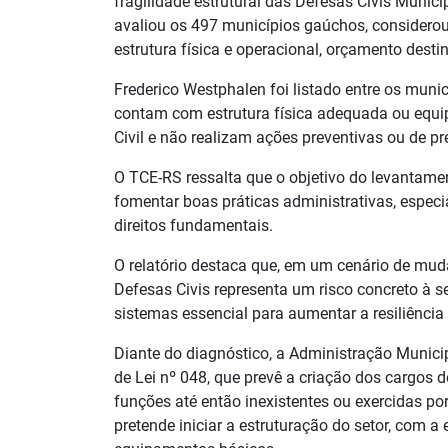
fragilidade estrutural das Defesas Civis Munici
avaliou os 497 municípios gaúchos, considerou c
estrutura física e operacional, orçamento desti
Frederico Westphalen foi listado entre os mun
contam com estrutura física adequada ou equ
Civil e não realizam ações preventivas ou de p
O TCE-RS ressalta que o objetivo do levantame
fomentar boas práticas administrativas, espec
direitos fundamentais.
O relatório destaca que, em um cenário de mud
Defesas Civis representa um risco concreto à
sistemas essencial para aumentar a resiliência
Diante do diagnóstico, a Administração Munici
de Lei nº 048, que prevê a criação dos cargos 
funções até então inexistentes ou exercidas por
pretende iniciar a estruturação do setor, com 