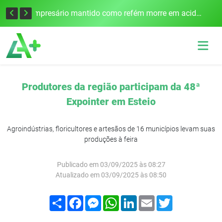
Edital para construção de ponte entre Itapiranga e Barra do Guarita deve ser lançado no segundo semestre
Empresário mantido como refém morre em acidente após assalto em Cerro Largo
Produtores da região participam da 48ª
Expointer em Esteio
Agroindústrias, floricultores e artesãos de 16 municípios levam suas
produções à feira
Publicado em 03/09/2025 às 08:27
Atualizado em 03/09/2025 às 08:50
Compartilhar
Facebook
Messenger
WhatsApp
LinkedIn
Email
Twitter