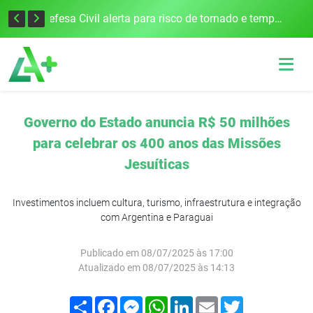
Justiça Eleitoral intensifica preparativos e faz alertas para as Eleições 2026 na 94ª Zona Eleitoral
Defesa Civil alerta para risco de tornado e tempestades severas no RS entre esta quinta e sexta-feira
Governo do Estado anuncia R$ 50 milhões
para celebrar os 400 anos das Missões
Jesuíticas
Investimentos incluem cultura, turismo, infraestrutura e integração
com Argentina e Paraguai
Publicado em 08/07/2025 às 17:00
Atualizado em 08/07/2025 às 14:13
Compartilhar
Facebook
Messenger
WhatsApp
LinkedIn
Email
Twitter