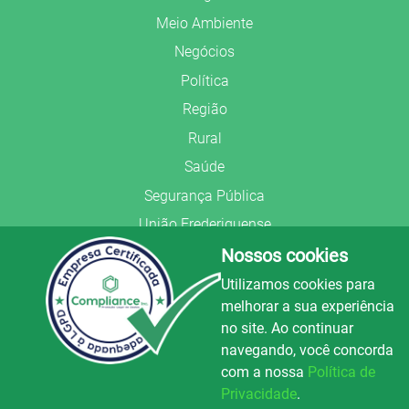
Meio Ambiente
Negócios
Política
Região
Rural
Saúde
Segurança Pública
União Frederiquense
Nossos cookies
Utilizamos cookies para
melhorar a sua experiência
no site. Ao continuar
© Copyright 2022.
LA+
.
navegando, você concorda
Todos os direitos reservados.
com a nossa
Política de
Preparado no
Privacidade
.