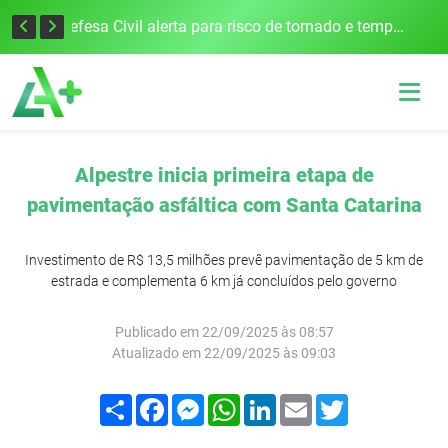
Justiça Eleitoral intensifica preparativos e faz alertas para as Eleições 2026 na 94ª Zona Eleitoral
Defesa Civil alerta para risco de tornado e tempestades severas no RS entre esta quinta e sexta-feira
Alpestre inicia primeira etapa de
pavimentação asfáltica com Santa Catarina
Investimento de R$ 13,5 milhões prevê pavimentação de 5 km de
estrada e complementa 6 km já concluídos pelo governo
Publicado em 22/09/2025 às 08:57
Atualizado em 22/09/2025 às 09:03
Compartilhar
Facebook
Messenger
WhatsApp
LinkedIn
Email
Twitter