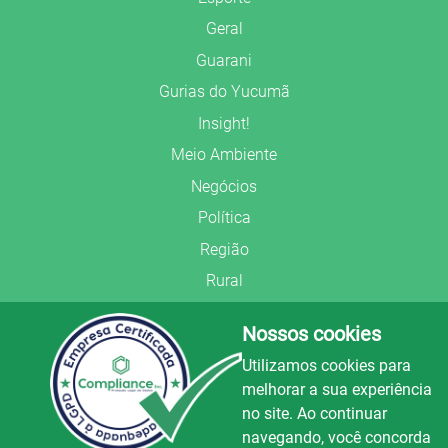
Geral
Guarani
Gurias do Yucumã
Insight!
Meio Ambiente
Negócios
Política
Região
Rural
Saúde
Nossos cookies
Segurança Pública
Utilizamos cookies para
União Frederiquense
melhorar a sua experiência
no site. Ao continuar
navegando, você concorda