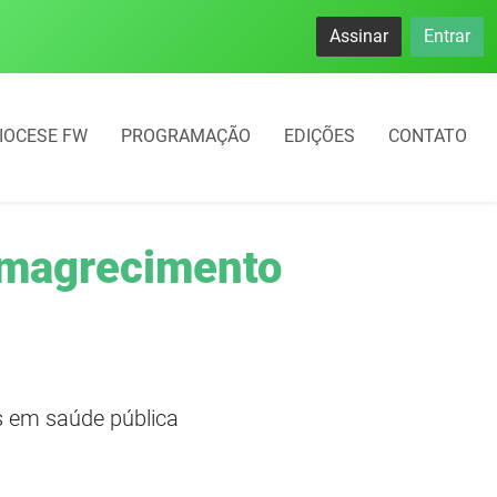
namento rotativo começará em 10 dias em Frederico Westphal
Assinar
Entrar
IOCESE FW
PROGRAMAÇÃO
EDIÇÕES
CONTATO
 emagrecimento
s em saúde pública