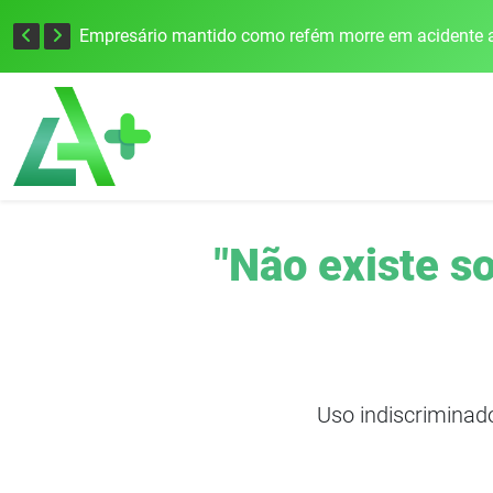
Edital para construção de ponte entre Itapiranga e Barra do Guarita deve ser lançado no segundo semestre
Empresário mantido como refém morre em acidente a
"Não existe s
Uso indiscriminad