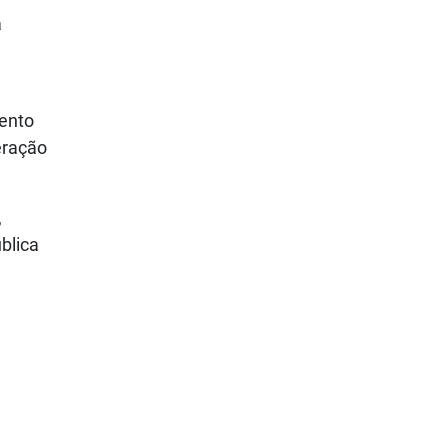
a
ento
eração
,
blica