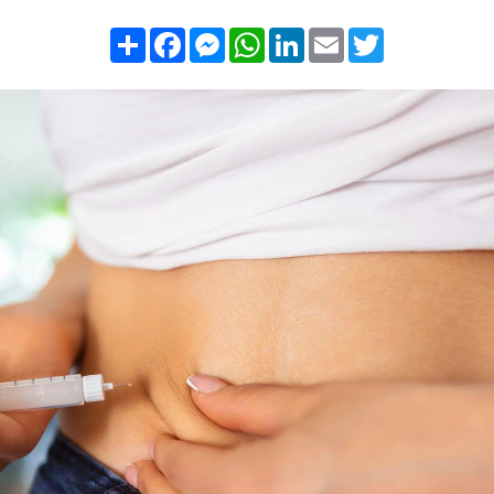
Compartilhar
Facebook
Messenger
WhatsApp
LinkedIn
Email
Twitter