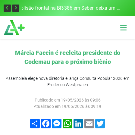
União Frederiquense vence o Gramadense fora de casa e assume a terceira posição na Divisão de Acesso
Colisão frontal na BR-386 em Seberi deixa um morto e quatro feridos
Márcia Faccin é reeleita presidente do
Codemau para o próximo biênio
Assembleia elege nova diretoria e lança Consulta Popular 2026 em
Frederico Westphalen
Publicado em 19/05/2026 às 09:06
Atualizado em 19/05/2026 às 09:19
Compartilhar
Facebook
Messenger
WhatsApp
LinkedIn
Email
Twitter