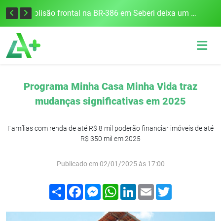
União Frederiquense vence o Gramadense fora de casa e assume a terceira posição na Divisão de Acesso
Colisão frontal na BR-386 em Seberi deixa um morto e quatro feridos
Programa Minha Casa Minha Vida traz
mudanças significativas em 2025
Famílias com renda de até R$ 8 mil poderão financiar imóveis de até
R$ 350 mil em 2025
Publicado em 02/01/2025 às 17:00
Compartilhar
Facebook
Messenger
WhatsApp
LinkedIn
Email
Twitter