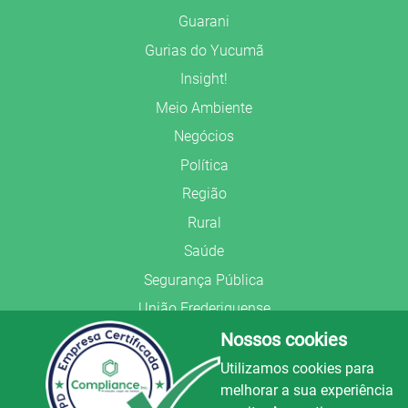
Guarani
Gurias do Yucumã
Insight!
Meio Ambiente
Negócios
Política
Região
Rural
Saúde
Segurança Pública
União Frederiquense
Nossos cookies
Utilizamos cookies para
melhorar a sua experiência