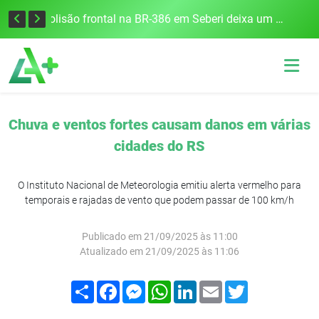
União Frederiquense vence o Gramadense fora de casa e assume a terceira posição na Divisão de Acesso
Colisão frontal na BR-386 em Seberi deixa um morto e quatro feridos
Chuva e ventos fortes causam danos em várias
cidades do RS
O Instituto Nacional de Meteorologia emitiu alerta vermelho para
temporais e rajadas de vento que podem passar de 100 km/h
Publicado em 21/09/2025 às 11:00
Atualizado em 21/09/2025 às 11:06
Compartilhar
Facebook
Messenger
WhatsApp
LinkedIn
Email
Twitter