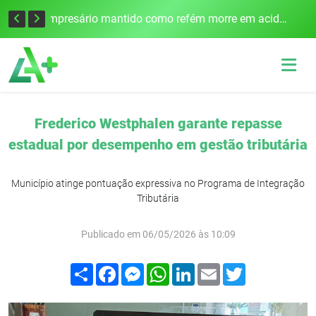
Edital para construção de ponte entre Itapiranga e Barra do Guarita deve ser lançado no segundo semestre
Empresário mantido como refém morre em acidente após assalto em Cerro Largo
Frederico Westphalen garante repasse
estadual por desempenho em gestão tributária
Município atinge pontuação expressiva no Programa de Integração
Tributária
Publicado em 06/05/2026 às 10:09
Compartilhar
Facebook
Messenger
WhatsApp
LinkedIn
Email
Twitter