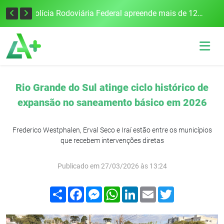
Tecnologia inovadora desenvolvida na UFSM/FW utiliza drones e IA para monitorar a qualidade da água
Polícia Rodoviária Federal apreende mais de 120 quilos de maconha na BR-386, em Frederico Westphalen
Rio Grande do Sul atinge ciclo histórico de
expansão no saneamento básico em 2026
Frederico Westphalen, Erval Seco e Iraí estão entre os municípios
que recebem intervenções diretas
Publicado em 27/03/2026 às 13:24
Compartilhar
Facebook
Messenger
WhatsApp
LinkedIn
Email
Twitter