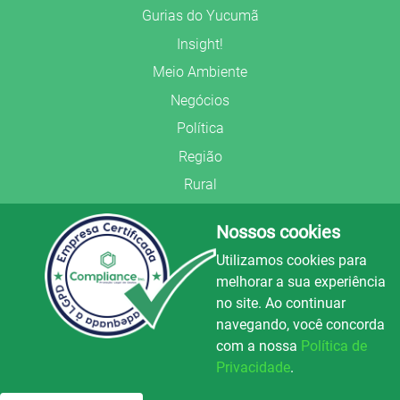
Gurias do Yucumã
Insight!
Meio Ambiente
Negócios
Política
Região
Rural
Saúde
Nossos cookies
Segurança Pública
Utilizamos cookies para
União Frederiquense
melhorar a sua experiência
no site. Ao continuar
navegando, você concorda
com a nossa
Política de
Privacidade
.
© Copyright 2022.
LA+
.
Luz e Alegria FM
100.3
Todos os direitos reservados.