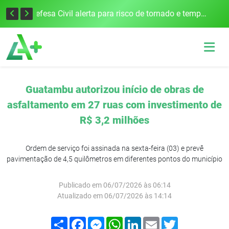
Justiça Eleitoral intensifica preparativos e faz alertas para as Eleições 2026 na 94ª Zona Eleitoral
Defesa Civil alerta para risco de tornado e tempestades severas no RS entre esta quinta e sexta-feira
Guatambu autorizou início de obras de
asfaltamento em 27 ruas com investimento de
R$ 3,2 milhões
Ordem de serviço foi assinada na sexta-feira (03) e prevê
pavimentação de 4,5 quilômetros em diferentes pontos do município
Publicado em 06/07/2026 às 06:14
Atualizado em 06/07/2026 às 14:14
Compartilhar
Facebook
Messenger
WhatsApp
LinkedIn
Email
Twitter