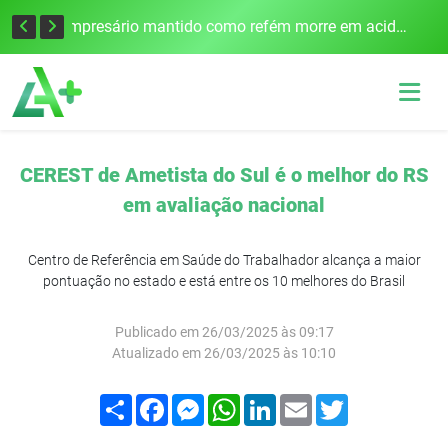
Edital para construção de ponte entre Itapiranga e Barra do Guarita deve ser lançado no segundo semestre
Empresário mantido como refém morre em acidente após assalto em Cerro Largo
CEREST de Ametista do Sul é o melhor do RS
em avaliação nacional
Centro de Referência em Saúde do Trabalhador alcança a maior
pontuação no estado e está entre os 10 melhores do Brasil
Publicado em 26/03/2025 às 09:17
Atualizado em 26/03/2025 às 10:10
Compartilhar
Facebook
Messenger
WhatsApp
LinkedIn
Email
Twitter