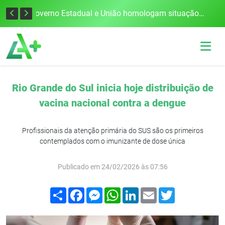
Defesa Civil alerta para risco de tornado e tempestades severas no RS entre esta quinta e sexta-feira
Governo Estadual e União homologam situação de emergência em Frederico Westphalen após vendaval
Rio Grande do Sul inicia hoje distribuição de
vacina nacional contra a dengue
Profissionais da atenção primária do SUS são os primeiros
contemplados com o imunizante de dose única
Publicado em 24/02/2026 às 07:56
Compartilhar
Facebook
Messenger
WhatsApp
LinkedIn
Email
Twitter