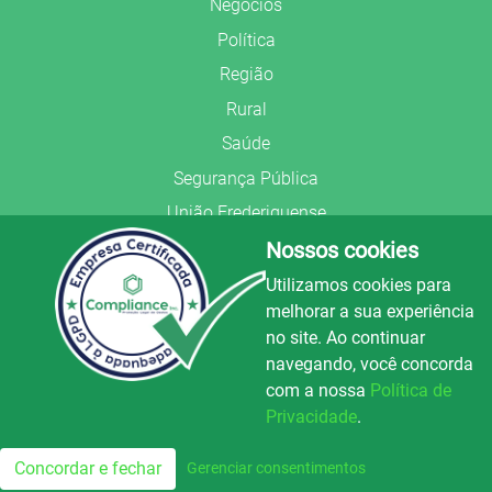
Negócios
Política
Região
Rural
Saúde
Segurança Pública
União Frederiquense
Nossos cookies
Utilizamos cookies para
melhorar a sua experiência
no site. Ao continuar
© Copyright 2022.
LA+
.
navegando, você concorda
Todos os direitos reservados.
com a nossa
Política de
Preparado no
Privacidade
.
Luz e Alegria FM
100.3
Concordar e fechar
Gerenciar consentimentos
FM