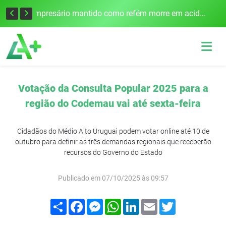
Edital para construção de ponte entre Itapiranga e Barra do Guarita deve ser lançado no segundo semestre
Empresário mantido como refém morre em acidente após assalto em Cerro Largo
Votação da Consulta Popular 2025 para a
região do Codemau vai até sexta-feira
Cidadãos do Médio Alto Uruguai podem votar online até 10 de
outubro para definir as três demandas regionais que receberão
recursos do Governo do Estado
Publicado em 07/10/2025 às 09:57
Compartilhar
Facebook
Messenger
WhatsApp
LinkedIn
Email
Twitter