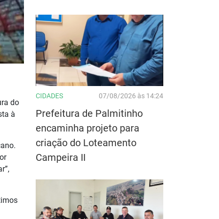
CIDADES
07/08/2026 às 14:24
ura do
Prefeitura de Palmitinho
sta à
encaminha projeto para
criação do Loteamento
cano.
Campeira II
or
r”,
timos