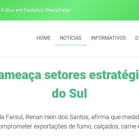
0 dias em Frederico Westphalen
Escolas da 21ª CRE 
HOME
NOTÍCIAS
INFORMATIVOS
D
ameaça setores estratég
do Sul
da Farsul, Renan Hein dos Santos, afirma que medi
mprometer exportações de fumo, calçados, carne e