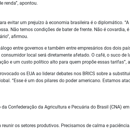
de renda”, apontou.
a evitar um prejuízo à economia brasileira é o diplomático. “A
sa. Não temos condições de bater de frente. Não é covardia, é
rio”, afirmou.
 diálogo entre governos e também entre empresários dos dois paí
 consumidor local será diretamente afetado. O café, o suco de l
lação e um custo político alto para quem propõe essas tarifas”, a
ovocado os EUA ao liderar debates nos BRICS sobre a substitu
lobal. “Esse é um dos pilares do poder americano. Estamos at
 da Confederação da Agricultura e Pecuária do Brasil (CNA) em
reunir os setores produtivos. Precisamos de calma e paciência