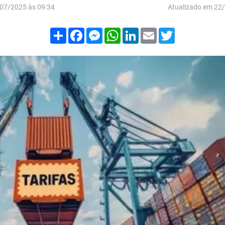
07/2025 às 09:34
Atualizado em 22
Compartilhar
Facebook
Messenger
WhatsApp
LinkedIn
Email
Twitter