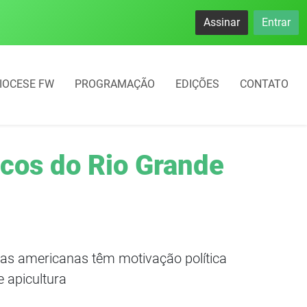
se destacam no IDEB com altos índices e avanços
Assinar
Entrar
IOCESE FW
PROGRAMAÇÃO
EDIÇÕES
CONTATO
icos do Rio Grande
das americanas têm motivação política
 apicultura