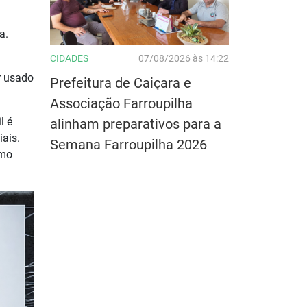
a.
CIDADES
07/08/2026 às 14:22
r usado
Prefeitura de Caiçara e
Associação Farroupilha
l é
alinham preparativos para a
ais.
Semana Farroupilha 2026
omo