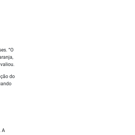
ses. “O
aranja,
valiou.
ição do
acando
. A