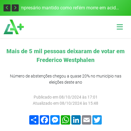
Edital para construção de ponte entre Itapiranga e Barra do Guarita deve ser lançado no segundo semestre
Empresário mantido como refém morre em acidente após assalto em Cerro Largo
Mais de 5 mil pessoas deixaram de votar em
Frederico Westphalen
Número de abstenções chegou a quase 20% no município nas
eleições deste ano
Publicado em 08/10/2024 às 17:01
Atualizado em 08/10/2024 às 15:48
Compartilhar
Facebook
Messenger
WhatsApp
LinkedIn
Email
Twitter